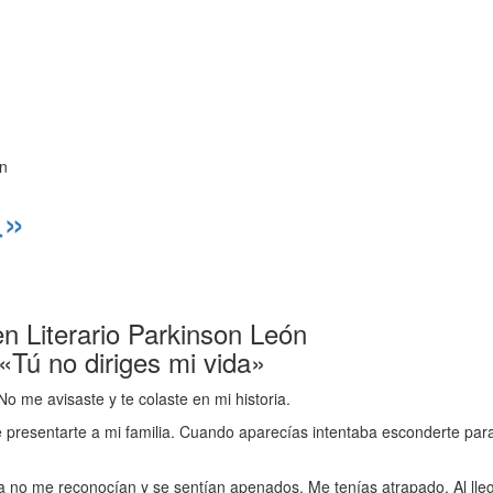
a»
 Literario Parkinson León
 no diriges mi vida»
 me avisaste y te colaste en mi historia.
resentarte a mi familia. Cuando aparecías intentaba esconderte para 
a no me reconocían y se sentían apenados. Me tenías atrapado. Al llega