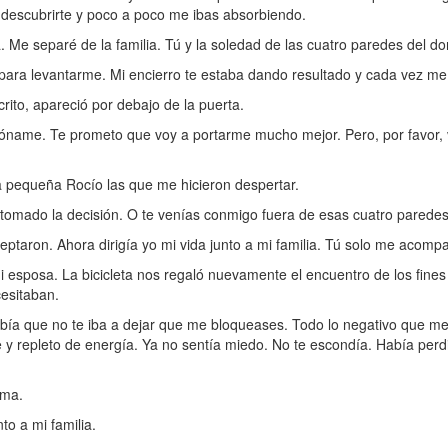
a descubrirte y poco a poco me ibas absorbiendo.
. Me separé de la familia. Tú y la soledad de las cuatro paredes del d
ara levantarme. Mi encierro te estaba dando resultado y cada vez m
ito, apareció por debajo de la puerta.
rdóname. Te prometo que voy a portarme mucho mejor. Pero, por favor, 
la pequeña Rocío las que me hicieron despertar.
 tomado la decisión. O te venías conmigo fuera de esas cuatro paredes
ptaron. Ahora dirigía yo mi vida junto a mi familia. Tú solo me acomp
mi esposa. La bicicleta nos regaló nuevamente el encuentro de los fine
esitaban.
abía que no te iba a dejar que me bloqueases. Todo lo negativo que me
 y repleto de energía. Ya no sentía miedo. No te escondía. Había perd
ima.
to a mi familia.