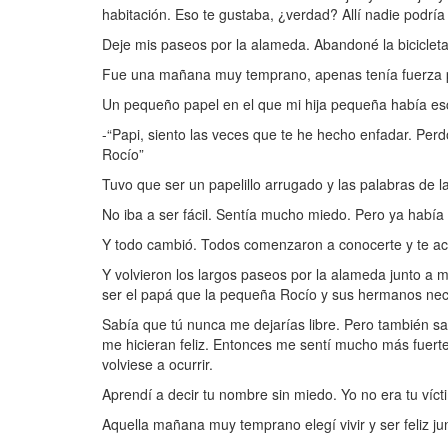
habitación. Eso te gustaba, ¿verdad? Allí nadie podrí
Deje mis paseos por la alameda. Abandoné la bicicleta
Fue una mañana muy temprano, apenas tenía fuerza p
Un pequeño papel en el que mi hija pequeña había escr
-“Papi, siento las veces que te he hecho enfadar. Pe
Rocío”
Tuvo que ser un papelillo arrugado y las palabras de 
No iba a ser fácil. Sentía mucho miedo. Pero ya había
Y todo cambió. Todos comenzaron a conocerte y te ace
Y volvieron los largos paseos por la alameda junto a 
ser el papá que la pequeña Rocío y sus hermanos nec
Sabía que tú nunca me dejarías libre. Pero también s
me hicieran feliz. Entonces me sentí mucho más fuerte
volviese a ocurrir.
Aprendí a decir tu nombre sin miedo. Yo no era tu víct
Aquella mañana muy temprano elegí vivir y ser feliz jun