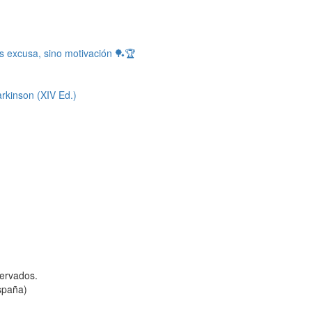
s excusa, sino motivación 🏓🏆
rkinson (XIV Ed.)
ervados.
spaña)