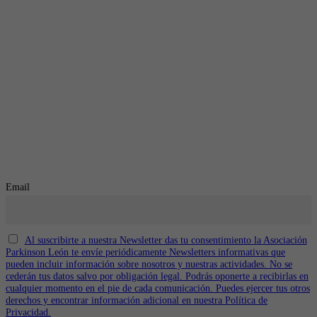
Inscríbete en nuestra Newsletter
y mantente informado de todas las novedades
Email
Al suscribirte a nuestra Newsletter das tu consentimiento la Asociación
Parkinson León te envíe periódicamente Newsletters informativas que
pueden incluir información sobre nosotros y nuestras actividades. No se
cederán tus datos salvo por obligación legal. Podrás oponerte a recibirlas en
cualquier momento en el pie de cada comunicación. Puedes ejercer tus otros
derechos y encontrar información adicional en nuestra Política de
Privacidad.