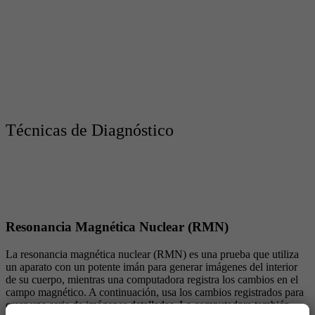
Técnicas de Diagnóstico
Resonancia Magnética Nuclear (RMN)
La resonancia magnética nuclear (RMN) es una prueba que utiliza
un aparato con un potente imán para generar imágenes del interior
de su cuerpo, mientras una computadora registra los cambios en el
campo magnético. A continuación, usa los cambios registrados para
crear una serie de imágenes detalladas. La computadora también