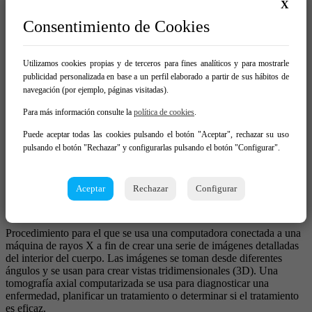
puede crear una imagen tridimensional. A diferencia de otros
X
métodos de diagnóstico, la RMN no emplea radiación.
Consentimiento de Cookies
Tomografía por Emisión de Positrones (PET)
Utilizamos cookies propias y de terceros para fines analíticos y para mostrarle
publicidad personalizada en base a un perfil elaborado a partir de sus hábitos de
navegación (por ejemplo, páginas visitadas).
La PET emplea pequeñas cantidades de materiales radioactivos
denominados radiosondas o radiofármacos, combinadas con una
Para más información consulte la
política de cookies
.
cámara especial y una computadora para evaluar las funciones de
tejidos y órganos. Mediante la identificación de cambios a nivel
Puede aceptar todas las cookies pulsando el botón "Aceptar", rechazar su uso
celular, la PET puede detectar las manifestaciones tempranas de
pulsando el botón "Rechazar" y configurarlas pulsando el botón "Configurar".
enfermedades antes que otros exámenes por imágenes.
Aceptar
Rechazar
Configurar
Tomografía Axial Computerizada (TAC)
Procedimiento para el que se usa una computadora conectada a una
máquina de rayos X a fin de crear una serie de imágenes detalladas
del interior del cuerpo. Las imágenes se toman desde diferentes
ángulos y se usan para crear vistas tridimensionales (3D). Una
tomografía axial computarizada se usa para diagnosticar una
enfermedad, planificar un tratamiento o determinar si el tratamiento
es eficaz.