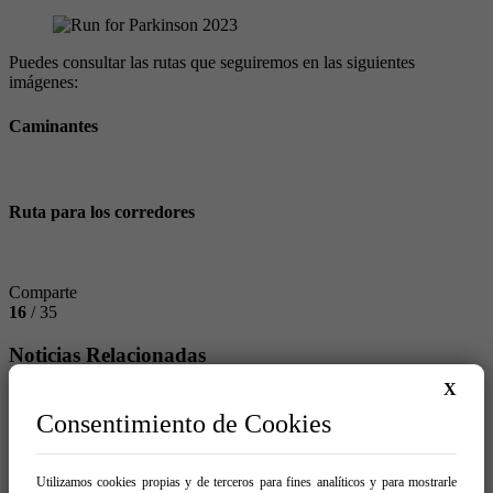
Puedes consultar las rutas que seguiremos en las siguientes
imágenes:
Caminantes
Ruta para los corredores
Comparte
16
/ 35
Noticias Relacionadas
X
Consentimiento de Cookies
Atención Sociosanitaria en la
Enfermedad del Párkinson (X Ed.)
Utilizamos cookies propias y de terceros para fines analíticos y para mostrarle