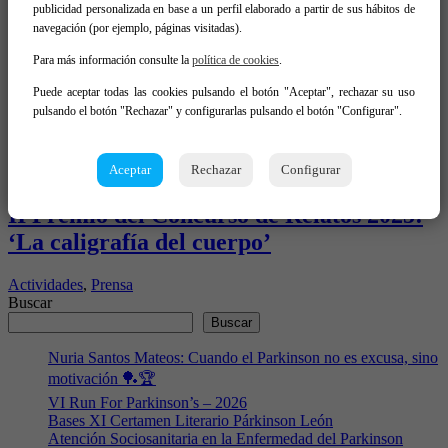
publicidad personalizada en base a un perfil elaborado a partir de sus hábitos de
Actividades
,
Actualidad
navegación (por ejemplo, páginas visitadas).
Para más información consulte la
política de cookies
.
Formación presencial para familiares y
Puede aceptar todas las cookies pulsando el botón "Aceptar", rechazar su uso
cuidadores
pulsando el botón "Rechazar" y configurarlas pulsando el botón "Configurar".
Actividades
Aceptar
Rechazar
Configurar
II Premio del Concurso de Relatos 2025:
‘La caligrafía del cuerpo’
Actividades
,
Prensa
Buscar
Buscar
Nuria Santos Mateos: Cuando el Parkinson no es excusa, sino
motivación 🏓🏆
VI Run For Parkinson’s – 2026
Bases XI Certamen Literario Párkinson León
Atención Sociosanitaria en la Enfermedad del Parkinson