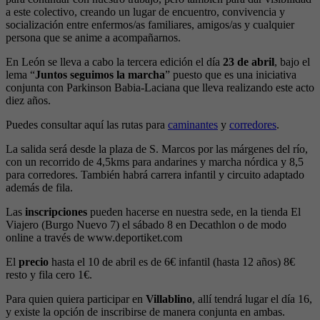
a este colectivo, creando un lugar de encuentro, convivencia y
socialización entre enfermos/as familiares, amigos/as y cualquier
persona que se anime a acompañarnos.
En León se lleva a cabo la tercera edición el día
23 de abril
, bajo el
lema “
Juntos seguimos la marcha
” puesto que es una iniciativa
conjunta con Parkinson Babia-Laciana que lleva realizando este acto
diez años.
Puedes consultar aquí las rutas para
caminantes
y
corredores
.
La salida será desde la plaza de S. Marcos por las márgenes del río,
con un recorrido de 4,5kms para andarines y marcha nórdica y 8,5
para corredores. También habrá carrera infantil y circuito adaptado
además de fila.
Las
inscripciones
pueden hacerse en nuestra sede, en la tienda El
Viajero (Burgo Nuevo 7) el sábado 8 en Decathlon o de modo
online a través de www.deportiket.com
El
precio
hasta el 10 de abril es de 6€ infantil (hasta 12 años) 8€
resto y fila cero 1€.
Para quien quiera participar en
Villablino
, allí tendrá lugar el día 16,
y existe la opción de inscribirse de manera conjunta en ambas.