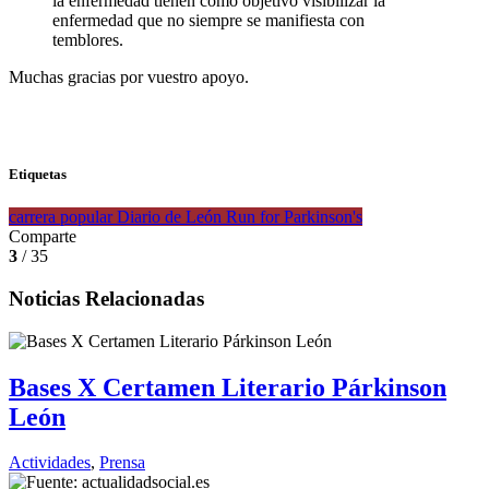
la enfermedad tienen como objetivo visibilizar la
enfermedad que no siempre se manifiesta con
temblores.
Muchas gracias por vuestro apoyo.
Etiquetas
carrera popular
Diario de León
Run for Parkinson's
Comparte
3
/ 35
Noticias Relacionadas
Bases X Certamen Literario Párkinson
León
Actividades
,
Prensa